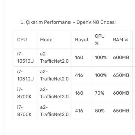
Çıkarım Performansı – OpenVINO Öncesi
CPU
CPU
Model
Boyut
RAM %
%
i7-
a2-
160
100%
600MB
10510U
TrafficNet2.0
i7-
a2-
416
100%
650MB
10510U
TrafficNet2.0
i7-
a2-
160
70%
600MB
8700K
TrafficNet2.0
i7-
a2-
416
80%
650MB
8700K
TrafficNet2.0