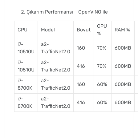
Çıkarım Performansı – OpenVINO ile
CPU
CPU
Model
Boyut
RAM %
%
i7-
a2-
160
70%
600MB
10510U
TrafficNet2.0
i7-
a2-
416
70%
600MB
10510U
TrafficNet2.0
i7-
a2-
160
60%
600MB
8700K
TrafficNet2.0
i7-
a2-
416
60%
600MB
8700K
TrafficNet2.0