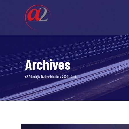
Skip
to
content
Archives
a2 Teknoloji
>
Bizden Haberler
>
2020
>
Ocak