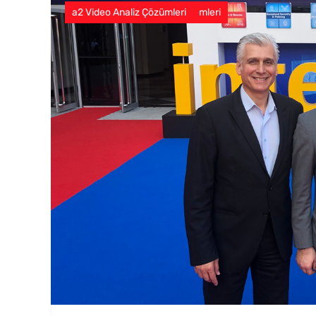
a2 Araç Altı Denetleme Sistemleri
a2 Plaka Tanıma Sistemleri
a2 Video Analiz Çözümleri