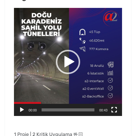
Video
oynatıcı
00:00
00:43
1 Proje | 2 Kritik Uygulama 🤟🏻