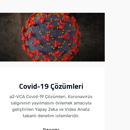
Covid-19 Çözümleri
a2-VCA Covid-19 Çözümleri, Koronavirüs
salgınının yayılmasını önlemek amacıyla
n
geliştirilen Yapay Zeka ve Video Analiz
e
tabanlı denetim istemleridir.
b
Devamı