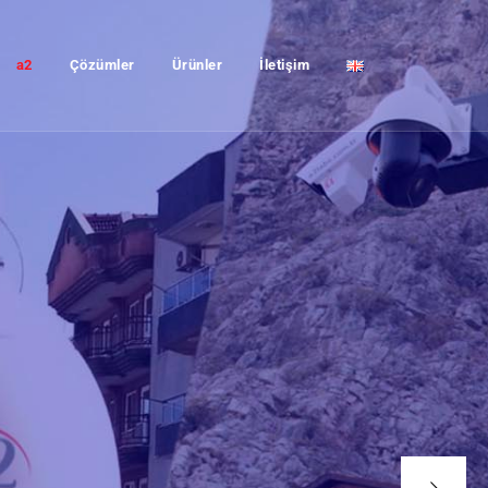
a2
Çözümler
Ürünler
İletişim
T
P
İ
S
E
T
I
L
I
R
A
Ş
A
B
H
I
Z
L
I
V
E