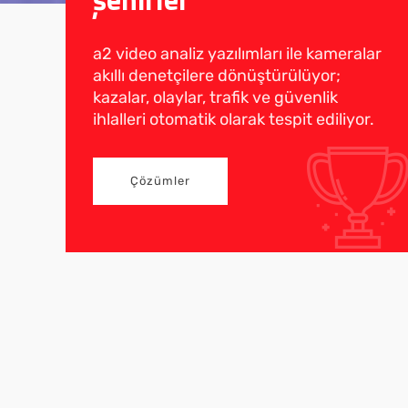
a2 video analiz yazılımları ile kameralar
akıllı denetçilere dönüştürülüyor;
kazalar, olaylar, trafik ve güvenlik
ihlalleri otomatik olarak tespit ediliyor.
Çözümler