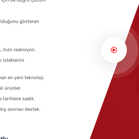
 olduğunu gösteren
 hızlı reaksiyon.
 isteklerini
.
n en yeni teknoloji.
lı ürünler.
 tarihlere sadık.
tış sonrası destek.
tlu