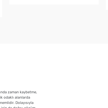
atında zaman kaybetme,
k odaklı alanlarda
nemlidir. Dolayısıyla
n için de doğru çözüm