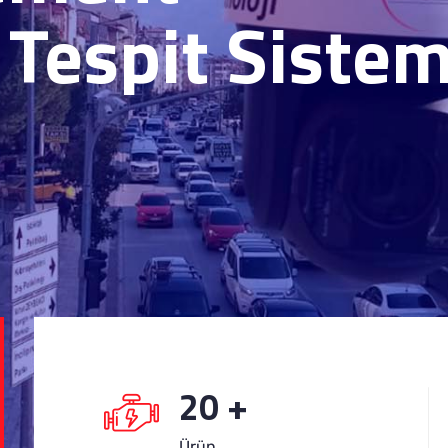
20
+
Ürün